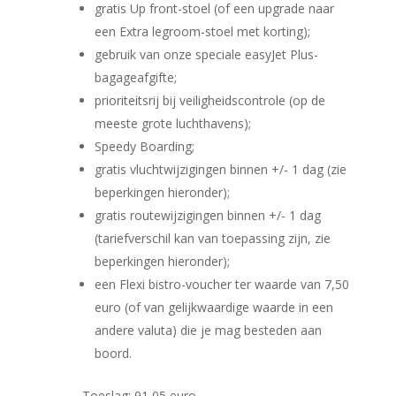
gratis Up front-stoel (of een upgrade naar
een Extra legroom-stoel met korting);
gebruik van onze speciale easyJet Plus-
bagageafgifte;
prioriteitsrij bij veiligheidscontrole (op de
meeste grote luchthavens);
Speedy Boarding;
gratis vluchtwijzigingen binnen +/- 1 dag (zie
beperkingen hieronder);
gratis routewijzigingen binnen +/- 1 dag
(tariefverschil kan van toepassing zijn, zie
beperkingen hieronder);
een Flexi bistro-voucher ter waarde van 7,50
euro (of van gelijkwaardige waarde in een
andere valuta) die je mag besteden aan
boord.
Toeslag: 91,05 euro