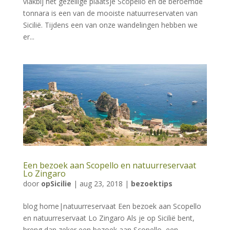
vlakbij het gezellige plaatsje Scopello en de beroemde
tonnara is een van de mooiste natuurreservaten van
Sicilië. Tijdens een van onze wandelingen hebben we
er...
Een bezoek aan Scopello en natuurreservaat
Lo Zingaro
door
opSicilie
|
aug 23, 2018
|
bezoektips
blog home|natuurreservaat Een bezoek aan Scopello
en natuurreservaat Lo Zingaro Als je op Sicilië bent,
breng dan zeker een bezoek aan Scopello, een