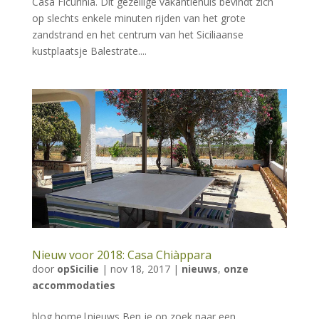
Casa Ficurinia. Dit gezellige vakantiehuis bevindt zich
op slechts enkele minuten rijden van het grote
zandstrand en het centrum van het Siciliaanse
kustplaatsje Balestrate....
Nieuw voor 2018: Casa Chiàppara
door
opSicilie
|
nov 18, 2017
|
nieuws
,
onze
accommodaties
blog home|nieuws Ben je op zoek naar een